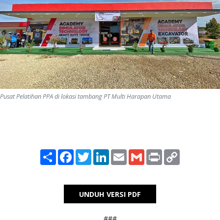
Pusat Pelatihan PPA di lokasi tambang PT Multi Harapan Utama
Share
Facebook
Twitter
LinkedIn
Email
Gmail
Print
Copy
Link
UNDUH VERSI PDF
###