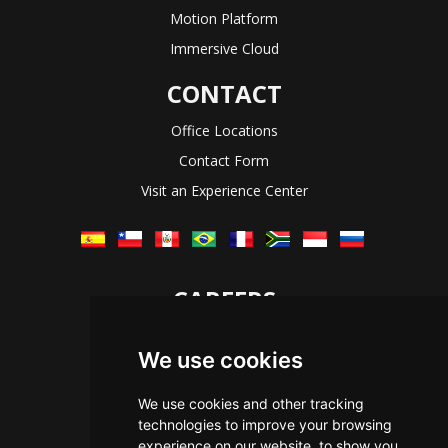
Motion Platform
Immersive Cloud
CONTACT
Office Locations
Contact Form
Visit an Experience Center
CAREERS
Let's Talk
We use cookies
The Immersive Way
Benefits You Receive
We use cookies and other tracking
technologies to improve your browsing
Applying For a Position
experience on our website, to show you