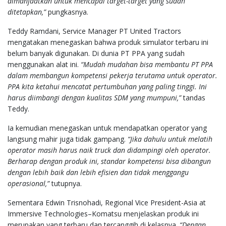
dimanfaatkan untuk mencapai target-target yang sudah
ditetapkan,”
pungkasnya.
Teddy Ramdani, Service Manager PT United Tractors
mengatakan menegaskan bahwa produk simulator terbaru ini
belum banyak digunakan. Di dunia PT PPA yang sudah
menggunakan alat ini.
“Mudah mudahan bisa membantu PT PPA
dalam membangun kompetensi pekerja terutama untuk operator.
PPA kita ketahui mencatat pertumbuhan yang paling tinggi. Ini
harus diimbangi dengan kualitas SDM yang mumpuni,”
tandas
Teddy.
Ia kemudian menegaskan untuk mendapatkan operator yang
langsung mahir juga tidak gampang.
“Jika dahulu untuk melatih
operator masih harus naik truck dan didampingi oleh operator.
Berharap dengan produk ini, standar kompetensi bisa dibangun
dengan lebih baik dan lebih efisien dan tidak menggangu
operasional,”
tutupnya.
Sementara Edwin Trisnohadi, Regional Vice President-Asia at
Immersive Technologies–Komatsu menjelaskan produk ini
merupakan yang terbaru dan tercanggih di kelasnya.
“Dengan