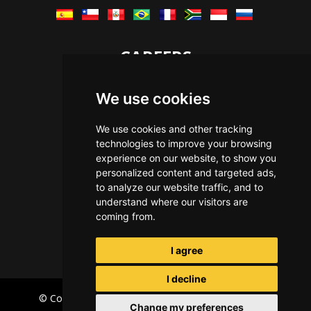
CAREERS
Let's Talk
We use cookies
The Immersive Way
Benefits You Receive
We use cookies and other tracking
technologies to improve your browsing
Applying For a Position
experience on our website, to show you
Equal Opportunity
personalized content and targeted ads,
to analyze our website traffic, and to
understand where our visitors are
coming from.
I agree
I decline
© Copyright Immersive Technologies
2026
Privacy
Change my preferences