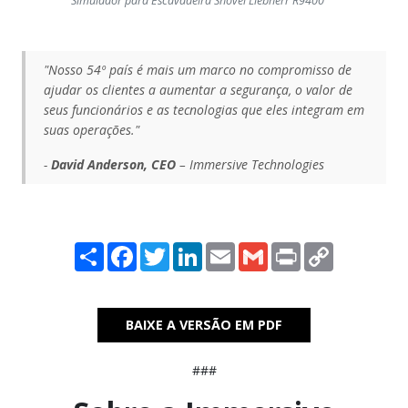
Simulador para Escavadeira Shovel Liebherr R9400
"Nosso 54º país é mais um marco no compromisso de
ajudar os clientes a aumentar a segurança, o valor de
seus funcionários e as tecnologias que eles integram em
suas operações."
-
David Anderson, CEO
– Immersive Technologies
Share
Facebook
Twitter
LinkedIn
Email
Gmail
Print
Copy
Link
BAIXE A VERSÃO EM PDF
###