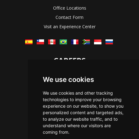
Office Locations
Contact Form
Visit an Experience Center
CAREERS
Let's Talk
We use cookies
The Immersive Way
Benefits You Receive
We use cookies and other tracking
technologies to improve your browsing
Applying For a Position
experience on our website, to show you
Equal Opportunity
personalized content and targeted ads,
to analyze our website traffic, and to
understand where our visitors are
coming from.