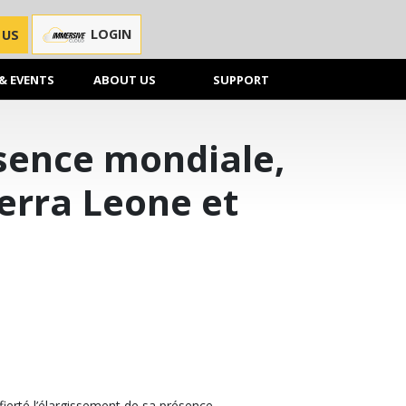
LOGIN
 US
& EVENTS
ABOUT US
SUPPORT
sence mondiale,
erra Leone et
ierté l’élargissement de sa présence