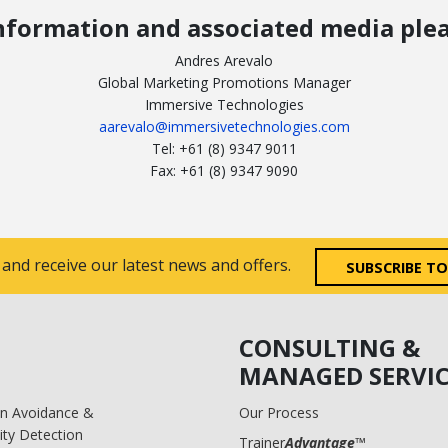
nformation and associated media plea
Andres Arevalo
Global Marketing Promotions Manager
Immersive Technologies
aarevalo@immersivetechnologies.com
Tel: +61 (8) 9347 9011
Fax: +61 (8) 9347 9090
 and receive our latest news and offers.
SUBSCRIBE T
CONSULTING &
MANAGED SERVIC
ion Avoidance &
Our Process
ity Detection
Trainer
Advantage
™