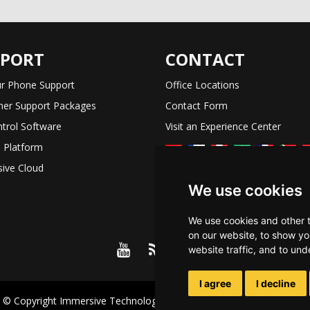
PPORT
CONTACT
r Phone Support
Office Locations
er Support Packages
Contact Form
trol Software
Visit an Experience Center
 Platform
ive Cloud
We use cookies
We use cookies and other 
on our website, to show yo
website traffic, and to un
I agree
I decline
© Copyright Immersive Technologies
2026
Privacy
Terms of Use