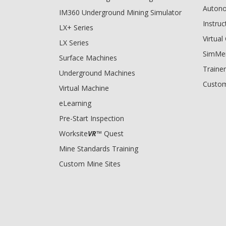
Auton
IM360 Underground Mining Simulator
Instruc
LX+ Series
Virtua
LX Series
SimMe
Surface Machines
Trainer
Underground Machines
Custom
Virtual Machine
eLearning
Pre-Start Inspection
Worksite
VR
™ Quest
Mine Standards Training
Custom Mine Sites