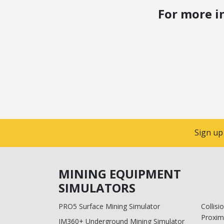
For more i
Sign up
MINING EQUIPMENT
SIMULATORS
PRO5 Surface Mining Simulator
Collis
Proxim
IM360+ Underground Mining Simulator