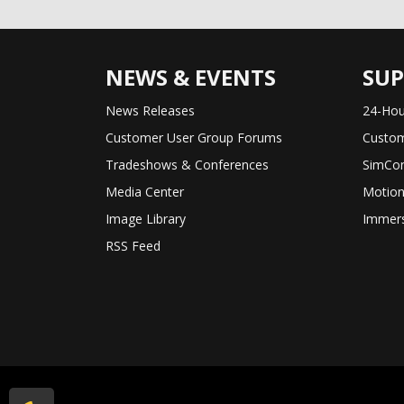
NEWS & EVENTS
SU
News Releases
24-Hou
Customer User Group Forums
Custom
Tradeshows & Conferences
SimCon
Media Center
Motion
Image Library
Immers
RSS Feed