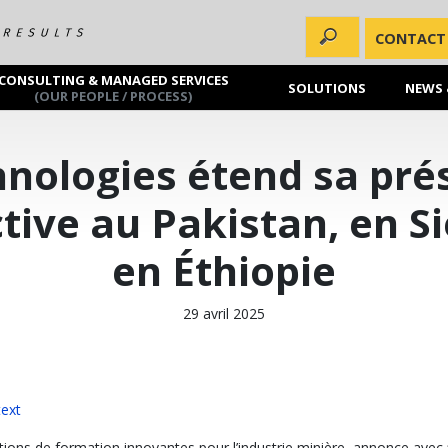
CONTACT
CONSULTING & MANAGED SERVICES
SOLUTIONS
NEWS 
(OUR PEOPLE / PROCESS)
nologies étend sa pré
tive au Pakistan, en Si
en Éthiopie
29 avril 2025
text
ons de formation innovantes pour l’industrie minière, annonce avec f