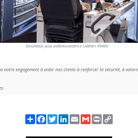
Simulateur pour pelle/excavatrice Liebherr R9400
notre engagement à aider nos clients à renforcer la sécurité, à valoris
es
Share
Facebook
Twitter
LinkedIn
Email
Gmail
Print
Copy
Link