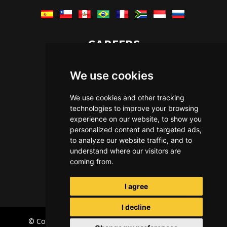
CAREERS
Let's Talk
We use cookies
The Immersive Way
Benefits You Receive
We use cookies and other tracking
technologies to improve your browsing
Applying For a Position
experience on our website, to show you
Equal Opportunity
personalized content and targeted ads,
to analyze our website traffic, and to
understand where our visitors are
coming from.
I agree
I decline
© Copyright Immersive Technologies
2026
Privacy