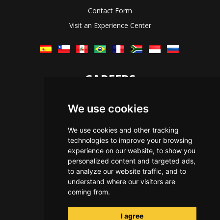
Contact Form
Visit an Experience Center
CAREERS
Let's Talk
We use cookies
The Immersive Way
Benefits You Receive
We use cookies and other tracking
technologies to improve your browsing
Applying For a Position
experience on our website, to show you
Equal Opportunity
personalized content and targeted ads,
to analyze our website traffic, and to
understand where our visitors are
coming from.
I agree