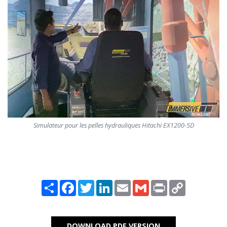
Simulateur pour les pelles hydrauliques Hitachi EX1200-5D
Share
Facebook
Twitter
LinkedIn
Email
Gmail
Print
Copy
Link
DOWNLOAD PDF VERSION