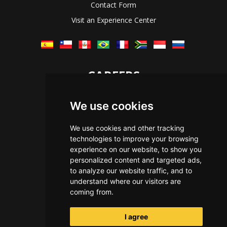
Contact Form
Visit an Experience Center
CAREERS
Let's Talk
We use cookies
The Immersive Way
Benefits You Receive
We use cookies and other tracking
technologies to improve your browsing
Applying For a Position
experience on our website, to show you
Equal Opportunity
personalized content and targeted ads,
to analyze our website traffic, and to
understand where our visitors are
coming from.
I agree