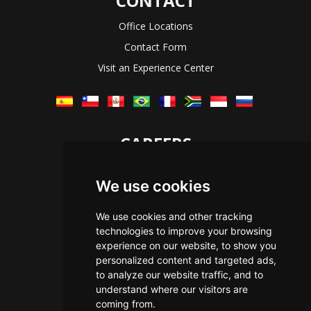
CONTACT
Office Locations
Contact Form
Visit an Experience Center
CAREERS
Let's Talk
We use cookies
The Immersive Way
Benefits You Receive
We use cookies and other tracking
technologies to improve your browsing
Applying For a Position
experience on our website, to show you
Equal Opportunity
personalized content and targeted ads,
to analyze our website traffic, and to
understand where our visitors are
coming from.