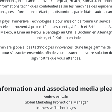
pementiers, et notamment avec Caterpillar, Hitachi, Komatsu et Liebh
informations techniques confidentielles sur les machines des équipe
rs, ces informations n’étant pas disponibles par le biais d’autres ca
9 pays, Immersive Technologies a pour mission de fournir un service 
ntèle se trouvent à proximité de ses clients, à Perth et Brisbane en Au
exico, à Lima au Pérou, à Santiago au Chili, à Bochum en Allemagne
Indonésie, et à Kolkata en Inde.
inière globale, des technologies innovantes, d’une large gamme de pr
 pour s’associer ensemble, afin de vous assurer que votre solution de
significatifs que vous attendez.
nformation and associated media plea
Andres Arevalo
Global Marketing Promotions Manager
Immersive Technologies