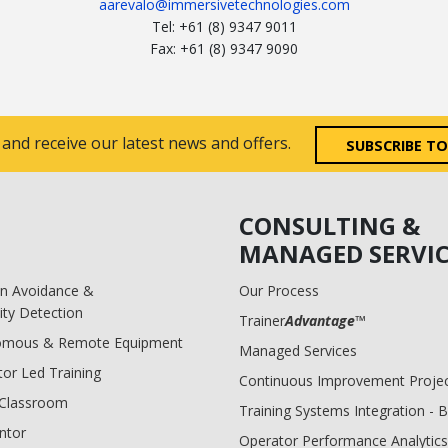
aarevalo@immersivetechnologies.com
Tel: +61 (8) 9347 9011
Fax: +61 (8) 9347 9090
 and receive our latest news and offers.
SUBSCRIBE T
CONSULTING &
MANAGED SERVIC
ion Avoidance &
Our Process
ity Detection
Trainer
Advantage
™
omous & Remote Equipment
Managed Services
tor Led Training
Continuous Improvement Proje
l Classroom
Training Systems Integration - 
ntor
Operator Performance Analytics