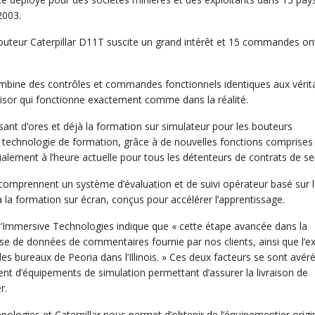
2003.
uteur Caterpillar D11T suscite un grand intérêt et 15 commandes on
bine des contrôles et commandes fonctionnels identiques aux vérit
visor qui fonctionne exactement comme dans la réalité.
isant d’ores et déjà la formation sur simulateur pour les bouteurs
a technologie de formation, grâce à de nouvelles fonctions comprises
ialement à l’heure actuelle pour tous les détenteurs de contrats de se
comprennent un système d’évaluation et de suivi opérateur basé sur 
à la formation sur écran, conçus pour accélérer l’apprentissage.
 d’Immersive Technologies indique que « cette étape avancée dans la
se de données de commentaires fournie par nos clients, ainsi que l’ex
es bureaux de Peoria dans l’Illinois. » Ces deux facteurs se sont avér
ent d’équipements de simulation permettant d’assurer la livraison de
r.
nologies et Caterpillar nous permet d’obtenir de l’équipementier origi