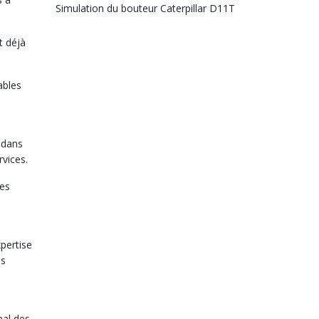
Simulation du bouteur Caterpillar D11T
t déjà
ables
 dans
rvices.
les
pertise
és
nal des