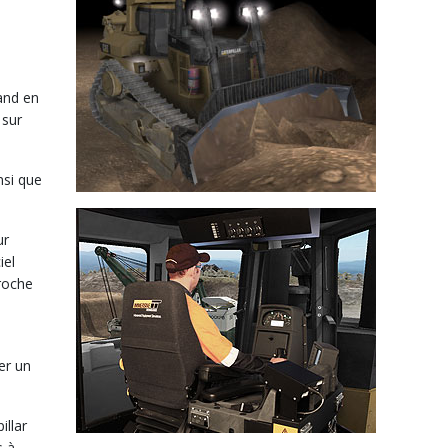
and en
 sur
nsi que
ur
iel
proche
er un
illar
s à