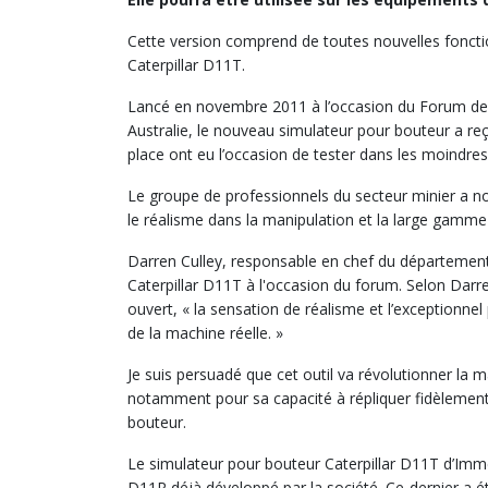
Cette version comprend de toutes nouvelles foncti
Caterpillar D11T.
Lancé en novembre 2011 à l’occasion du Forum desti
Australie, le nouveau simulateur pour bouteur a re
place ont eu l’occasion de tester dans les moindres 
Le groupe de professionnels du secteur minier a not
le réalisme dans la manipulation et la large gamme
Darren Culley, responsable en chef du département
Caterpillar D11T à l'occasion du forum. Selon Darre
ouvert, « la sensation de réalisme et l’exceptionn
de la machine réelle. »
Je suis persuadé que cet outil va révolutionner la m
notamment pour sa capacité à répliquer fidèlement
bouteur.
Le simulateur pour bouteur Caterpillar D11T d’Imme
D11R déjà développé par la société. Ce-dernier a é