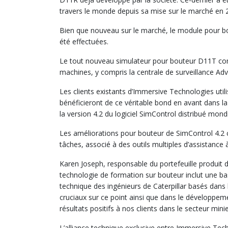
travers le monde depuis sa mise sur le marché en 
Bien que nouveau sur le marché, le module pour bo
été effectuées.
Le tout nouveau simulateur pour bouteur D11T com
machines, y compris la centrale de surveillance Ad
Les clients existants d’Immersive Technologies util
bénéficieront de ce véritable bond en avant dans l
la version 4.2 du logiciel SimControl distribué mond
Les améliorations pour bouteur de SimControl 4.2 
tâches, associé à des outils multiples d’assistance 
Karen Joseph, responsable du portefeuille produit
technologie de formation sur bouteur inclut une ba
technique des ingénieurs de Caterpillar basés dans l
cruciaux sur ce point ainsi que dans le développem
résultats positifs à nos clients dans le secteur minie
L’alliance technique exclusive entre Immersive Tech