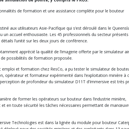
onnalités de formation et une assistance complète pour le bouteur
né aux utilisateurs Asie-Pacifique qui s’est déroulé dans le Queensl
çu un accueil enthousiaste. Les 45 professionnels du secteur présents
détails l’unité sur les deux jours de conférence.
amment apprécié la qualité de l’imagerie offerte par le simulateur ai
 de possibilités de formation proposée.
 emploi et formation chez ResCo, a pu tester le simulateur de boute
n, opérateur et formateur expérimenté dans l’exploitation minière à c
el perception de profondeur du simulateur D11T d’Immersive est très 
anière de former les opérateurs sur bouteur dans l’industrie minière,
 et en toute sécurité les tâches nécessaires permettant de manœuvr
rsive Technologies est dans la lignée du module pour bouteur Caterp
té déployé pour des sociétés minières et des exploitants dans 13 pay