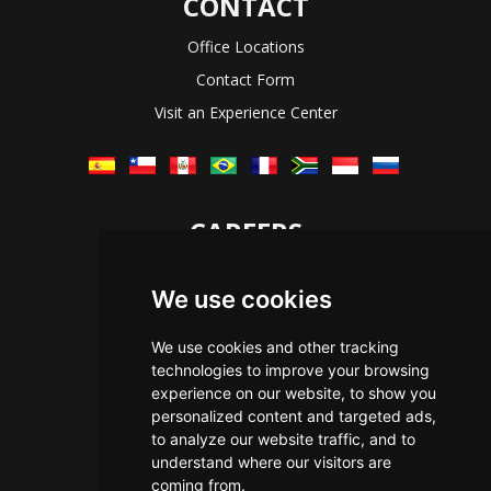
CONTACT
Office Locations
Contact Form
Visit an Experience Center
CAREERS
Let's Talk
We use cookies
The Immersive Way
Benefits You Receive
We use cookies and other tracking
technologies to improve your browsing
Applying For a Position
experience on our website, to show you
Equal Opportunity
personalized content and targeted ads,
to analyze our website traffic, and to
understand where our visitors are
coming from.