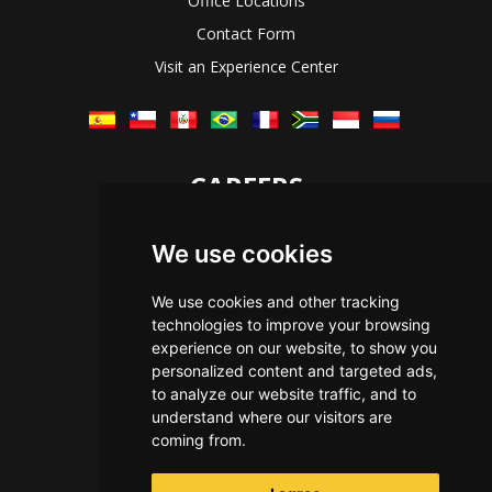
Office Locations
Contact Form
Visit an Experience Center
CAREERS
Let's Talk
We use cookies
The Immersive Way
Benefits You Receive
We use cookies and other tracking
technologies to improve your browsing
Applying For a Position
experience on our website, to show you
Equal Opportunity
personalized content and targeted ads,
to analyze our website traffic, and to
understand where our visitors are
coming from.